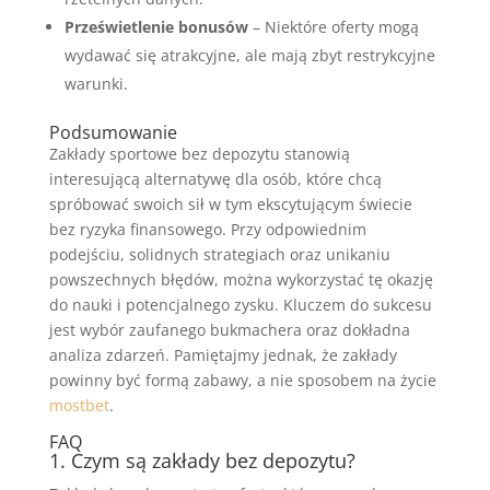
Prześwietlenie bonusów
– Niektóre oferty mogą
wydawać się atrakcyjne, ale mają zbyt restrykcyjne
warunki.
Podsumowanie
Zakłady sportowe bez depozytu stanowią
interesującą alternatywę dla osób, które chcą
spróbować swoich sił w tym ekscytującym świecie
bez ryzyka finansowego. Przy odpowiednim
podejściu, solidnych strategiach oraz unikaniu
powszechnych błędów, można wykorzystać tę okazję
do nauki i potencjalnego zysku. Kluczem do sukcesu
jest wybór zaufanego bukmachera oraz dokładna
analiza zdarzeń. Pamiętajmy jednak, że zakłady
powinny być formą zabawy, a nie sposobem na życie
mostbet
.
FAQ
1. Czym są zakłady bez depozytu?