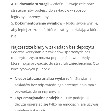
Budowanie strategii
– Zdefiniuj swoje cele oraz
strategię, aby podejść do zakładów w sposób
logiczny i przemyślany.
Dokumentowanie wyników
– Notuj swoje wyniki,
aby lepiej zrozumieć, które strategie działają, a które
nie.
Najczęstsze błędy w zakładach bez depozytu
Podczas korzystania z zakładów sportowych bez
depozytu często można popełniać pewne błędy,
które mogą prowadzić do strat lub zniechęcenia. Oto
kilka typowych pułapek:
Niedostateczna analiza wydarzeń
– Stawianie
zakładów bez odpowiedniego przemyślenia może
prowadzić do przegranych.
Zbyt emocjonalne podejście
– Nie podejmuj
decyzji opierając się tylko na emocjach, ale używaj
rzetelnych danych.