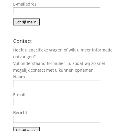
E-mailadres
Contact
Heeft u specifieke vragen of wilt u meer informatie
ontvangen?
Vul onderstaand formulier in, zodat wij zo snel
mogelijk contact met u kunnen opnemen.
Naam
E-mail
Bericht