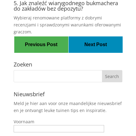
5. Jak znaleźć wiarygodnego bukmachera
do zakładów bez depozytu?
Wybieraj renomowane platformy z dobrymi
recenzjami i sprawdzonymi warunkami oferowanymi
graczom.
Previous Post
Next Post
Zoeken
Nieuwsbrief
Meld je hier aan voor onze maandelijkse nieuwsbrief
en je ontvangt leuke tuinen tips en inspiratie.
Voornaam