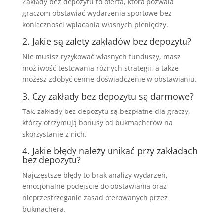
Zakłady bez depozytu to oferta, która pozwala
graczom obstawiać wydarzenia sportowe bez
konieczności wpłacania własnych pieniędzy.
2. Jakie są zalety zakładów bez depozytu?
Nie musisz ryzykować własnych funduszy, masz
możliwość testowania różnych strategii, a także
możesz zdobyć cenne doświadczenie w obstawianiu.
3. Czy zakłady bez depozytu są darmowe?
Tak, zakłady bez depozytu są bezpłatne dla graczy,
którzy otrzymują bonusy od bukmacherów na
skorzystanie z nich.
4. Jakie błędy należy unikać przy zakładach
bez depozytu?
Najczęstsze błędy to brak analizy wydarzeń,
emocjonalne podejście do obstawiania oraz
nieprzestrzeganie zasad oferowanych przez
bukmachera.