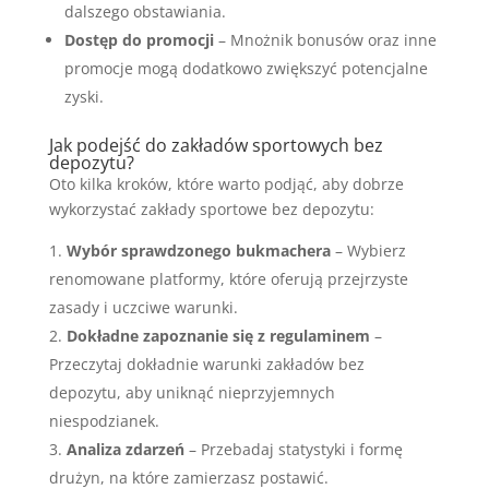
dalszego obstawiania.
Dostęp do promocji
– Mnożnik bonusów oraz inne
promocje mogą dodatkowo zwiększyć potencjalne
zyski.
Jak podejść do zakładów sportowych bez
depozytu?
Oto kilka kroków, które warto podjąć, aby dobrze
wykorzystać zakłady sportowe bez depozytu:
Wybór sprawdzonego bukmachera
– Wybierz
renomowane platformy, które oferują przejrzyste
zasady i uczciwe warunki.
Dokładne zapoznanie się z regulaminem
–
Przeczytaj dokładnie warunki zakładów bez
depozytu, aby uniknąć nieprzyjemnych
niespodzianek.
Analiza zdarzeń
– Przebadaj statystyki i formę
drużyn, na które zamierzasz postawić.