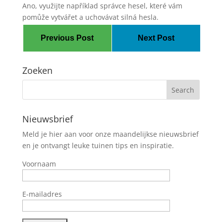
Ano, využijte například správce hesel, které vám
pomůže vytvářet a uchovávat silná hesla.
Previous Post
Next Post
Zoeken
Nieuwsbrief
Meld je hier aan voor onze maandelijkse nieuwsbrief
en je ontvangt leuke tuinen tips en inspiratie.
Voornaam
E-mailadres