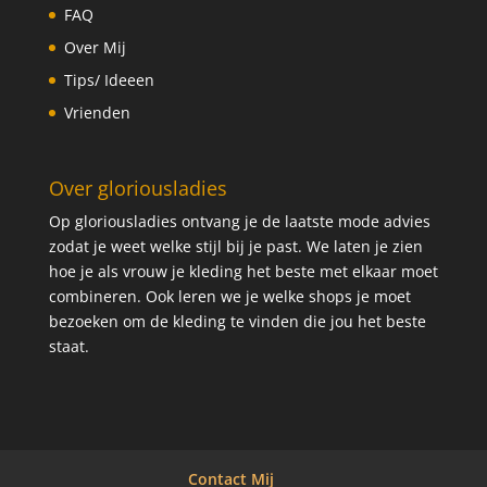
FAQ
Over Mij
Tips/ Ideeen
Vrienden
Over gloriousladies
Op gloriousladies ontvang je de laatste mode advies
zodat je weet welke stijl bij je past. We laten je zien
hoe je als vrouw je kleding het beste met elkaar moet
combineren. Ook leren we je welke shops je moet
bezoeken om de kleding te vinden die jou het beste
staat.
Contact Mij