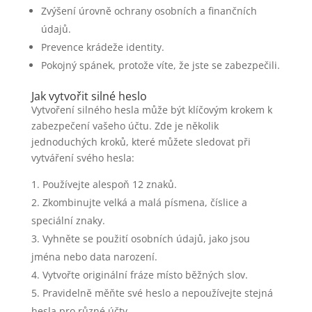
Zvýšení úrovně ochrany osobních a finančních
údajů.
Prevence krádeže identity.
Pokojný spánek, protože víte, že jste se zabezpečili.
Jak vytvořit silné heslo
Vytvoření silného hesla může být klíčovým krokem k
zabezpečení vašeho účtu. Zde je několik
jednoduchých kroků, které můžete sledovat při
vytváření svého hesla:
Používejte alespoň 12 znaků.
Zkombinujte velká a malá písmena, číslice a
speciální znaky.
Vyhněte se použití osobních údajů, jako jsou
jména nebo data narození.
Vytvořte originální fráze místo běžných slov.
Pravidelně měňte své heslo a nepoužívejte stejná
hesla pro různé účty.