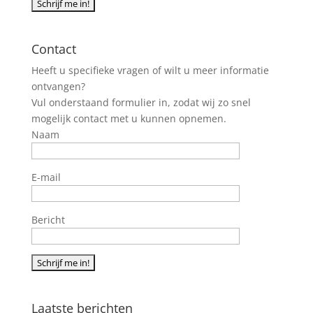
Contact
Heeft u specifieke vragen of wilt u meer informatie
ontvangen?
Vul onderstaand formulier in, zodat wij zo snel
mogelijk contact met u kunnen opnemen.
Naam
E-mail
Bericht
Laatste berichten