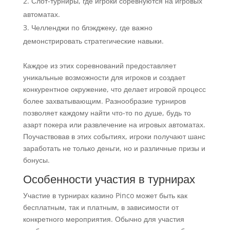
Слот-турниры, где игроки соревнуются на игровых
автоматах.
Челленджи по блэкджеку, где важно
демонстрировать стратегические навыки.
Каждое из этих соревнований предоставляет
уникальные возможности для игроков и создает
конкурентное окружение, что делает игровой процесс
более захватывающим. Разнообразие турниров
позволяет каждому найти что-то по душе, будь то
азарт покера или развлечение на игровых автоматах.
Поучаствовав в этих событиях, игроки получают шанс
заработать не только деньги, но и различные призы и
бонусы.
Особенности участия в турнирах
Участие в турнирах казино Pinco может быть как
бесплатным, так и платным, в зависимости от
конкретного мероприятия. Обычно для участия