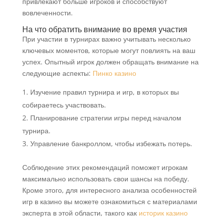
привлекают больше игроков и способствуют
вовлеченности.
На что обратить внимание во время участия
При участии в турнирах важно учитывать несколько
ключевых моментов, которые могут повлиять на ваш
успех. Опытный игрок должен обращать внимание на
следующие аспекты:
Пинко казино
Изучение правил турнира и игр, в которых вы
собираетесь участвовать.
Планирование стратегии игры перед началом
турнира.
Управление банкроллом, чтобы избежать потерь.
Соблюдение этих рекомендаций поможет игрокам
максимально использовать свои шансы на победу.
Кроме этого, для интересного анализа особенностей
игр в казино вы можете ознакомиться с материалами
эксперта в этой области, такого как
историк казино