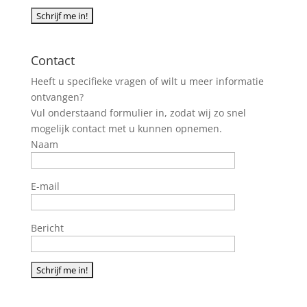
Contact
Heeft u specifieke vragen of wilt u meer informatie
ontvangen?
Vul onderstaand formulier in, zodat wij zo snel
mogelijk contact met u kunnen opnemen.
Naam
E-mail
Bericht