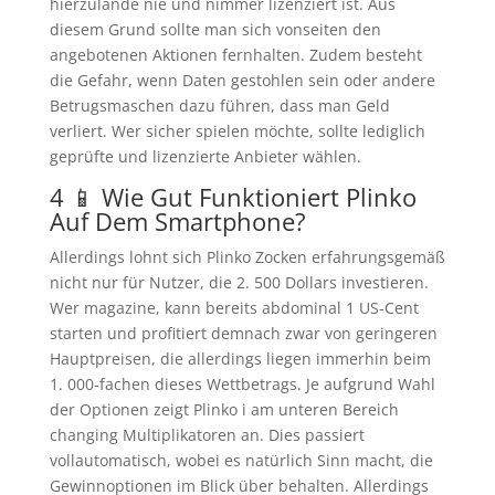
hierzulande nie und nimmer lizenziert ist. Aus
diesem Grund sollte man sich vonseiten den
angebotenen Aktionen fernhalten. Zudem besteht
die Gefahr, wenn Daten gestohlen sein oder andere
Betrugsmaschen dazu führen, dass man Geld
verliert. Wer sicher spielen möchte, sollte lediglich
geprüfte und lizenzierte Anbieter wählen.
4 📱 Wie Gut Funktioniert Plinko
Auf Dem Smartphone?
Allerdings lohnt sich Plinko Zocken erfahrungsgemäß
nicht nur für Nutzer, die 2. 500 Dollars investieren.
Wer magazine, kann bereits abdominal 1 US-Cent
starten und profitiert demnach zwar von geringeren
Hauptpreisen, die allerdings liegen immerhin beim
1. 000-fachen dieses Wettbetrags. Je aufgrund Wahl
der Optionen zeigt Plinko i am unteren Bereich
changing Multiplikatoren an. Dies passiert
vollautomatisch, wobei es natürlich Sinn macht, die
Gewinnoptionen im Blick über behalten. Allerdings