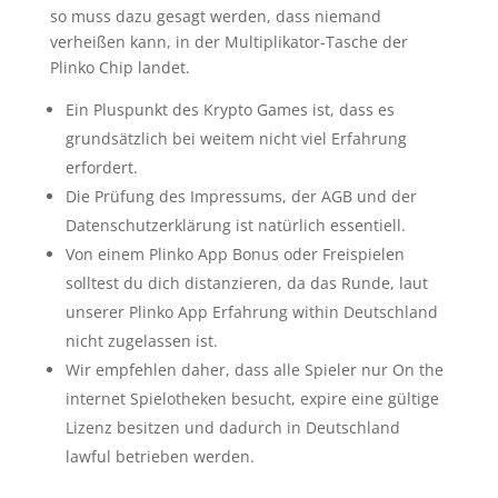
so muss dazu gesagt werden, dass niemand
verheißen kann, in der Multiplikator-Tasche der
Plinko Chip landet.
Ein Pluspunkt des Krypto Games ist, dass es
grundsätzlich bei weitem nicht viel Erfahrung
erfordert.
Die Prüfung des Impressums, der AGB und der
Datenschutzerklärung ist natürlich essentiell.
Von einem Plinko App Bonus oder Freispielen
solltest du dich distanzieren, da das Runde, laut
unserer Plinko App Erfahrung within Deutschland
nicht zugelassen ist.
Wir empfehlen daher, dass alle Spieler nur On the
internet Spielotheken besucht, expire eine gültige
Lizenz besitzen und dadurch in Deutschland
lawful betrieben werden.