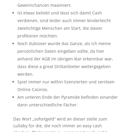
Gewinnchancen maximiert.
Ist etwas beliebt und lässt sich damit Cash
verdienen, sind leider auch immer kinderleicht
zwielichtige Menschen am Start, die davon
profitieren möchten.
Noch dubioser wurde das Ganze, als ich meine
persönlichen Daten eingeben sollte, da hier
anhand der AGB im übrigen klar erkennbar war,
dass diese a great Drittanbieter weitergegeben
werden.
Spiel immer nur within lizenzierten und seriösen
Online Casinos.
Am unteren Ende der Pyramide befinden einander
dann unterschiedliche Fächer.
Das Wort „sofortgeld“ wird an dieser stelle zum
Lullaby für die, die noch immer an easy cash