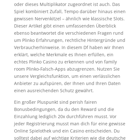
oder dieses Multiplikator zugeordnet ist auch. Das
Spiel kombiniert Zufall, Tempo darüber hinaus einen
gewissen Nervenkitzel – ähnlich wie klassische Slots.
Dieser Artikel gibt einen umfassenden Überblick
ebenso beantwortet die verschiedenen Fragen rund
um Plinko Erfahrungen, rechtliche Hintergründe und
Verbraucherhinweise. In diesem Df haben wir Ihnen
erklärt, welche Merkmale es Ihnen erfüllen, ein
echtes Plinko Casino zu erkennen und von family
room Plinko-Falsch-Apps abzugrenzen. Nutzen Sie
unsere Vergleichsfunktion, um einen verlässlichen
Anbieter zu aufspüren, der Ihnen und Ihren Daten
einen ausreichenden Schutz gewährt.
Ein großer Pluspunkt sind perish fairen
Bonusbedingungen, da du den Reward und die
Einzahlung lediglich 20x durchführen musst. Vor
jeder Registrierung musst man dich für eine gewisse
Online Spielothek und ein Casino entscheiden. Du
solltest dabei auf wichtige Kriterien wie die deutsche