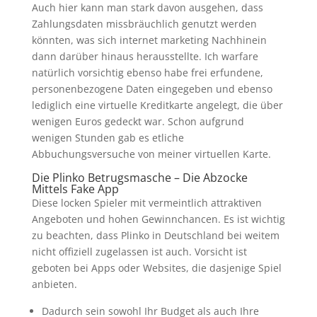
Auch hier kann man stark davon ausgehen, dass
Zahlungsdaten missbräuchlich genutzt werden
könnten, was sich internet marketing Nachhinein
dann darüber hinaus herausstellte. Ich warfare
natürlich vorsichtig ebenso habe frei erfundene,
personenbezogene Daten eingegeben und ebenso
lediglich eine virtuelle Kreditkarte angelegt, die über
wenigen Euros gedeckt war. Schon aufgrund
wenigen Stunden gab es etliche
Abbuchungsversuche von meiner virtuellen Karte.
Die Plinko Betrugsmasche – Die Abzocke
Mittels Fake App
Diese locken Spieler mit vermeintlich attraktiven
Angeboten und hohen Gewinnchancen. Es ist wichtig
zu beachten, dass Plinko in Deutschland bei weitem
nicht offiziell zugelassen ist auch. Vorsicht ist
geboten bei Apps oder Websites, die dasjenige Spiel
anbieten.
Dadurch sein sowohl Ihr Budget als auch Ihre