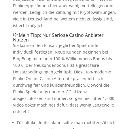
Plinko App können hier aber wenig Vorteile genannt
werden. Lediglich die Zahlung mit Kryptowährungen,
viele in Deutschland bei weitem nicht zulässig sind,
ist echt möglich.
💡 Mein Tipp: Nur Seriöse Casino Anbieter
Nutzen
Sie können den Einsatz jeglicher Spielrunde
individuell festlegen. Neue Kunden beginnen bei
BingBong mit einem 100 % Willkommens Bonus bis
100 €. Der Neukundenbonus ist a great faire
Umsatzbedingungen geknüpft. Diese top-moderne
Plinko Online Casino Alternate präsentiert sich
durchweg fair und kundenfreundlich. Obwohl die
Plinko Spiele aufgrund der GGL-Lizenz
ausgeschlossen sind immer, sorgen hier über 1. 000
Video poker machines dafür, dass wenig Langeweile
entsteht.
Für plinko deutschland sollte man mobil zusätzlich