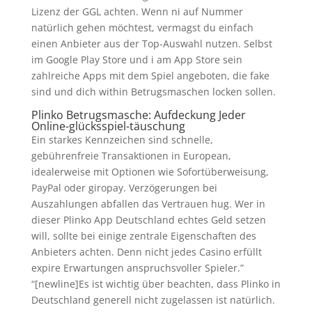
Lizenz der GGL achten. Wenn ni auf Nummer
natürlich gehen möchtest, vermagst du einfach
einen Anbieter aus der Top-Auswahl nutzen. Selbst
im Google Play Store und i am App Store sein
zahlreiche Apps mit dem Spiel angeboten, die fake
sind und dich within Betrugsmaschen locken sollen.
Plinko Betrugsmasche: Aufdeckung Jeder
Online-glücksspiel-täuschung
Ein starkes Kennzeichen sind schnelle,
gebührenfreie Transaktionen in European,
idealerweise mit Optionen wie Sofortüberweisung,
PayPal oder giropay. Verzögerungen bei
Auszahlungen abfallen das Vertrauen hug. Wer in
dieser Plinko App Deutschland echtes Geld setzen
will, sollte bei einige zentrale Eigenschaften des
Anbieters achten. Denn nicht jedes Casino erfüllt
expire Erwartungen anspruchsvoller Spieler.”
“[newline]Es ist wichtig über beachten, dass Plinko in
Deutschland generell nicht zugelassen ist natürlich.