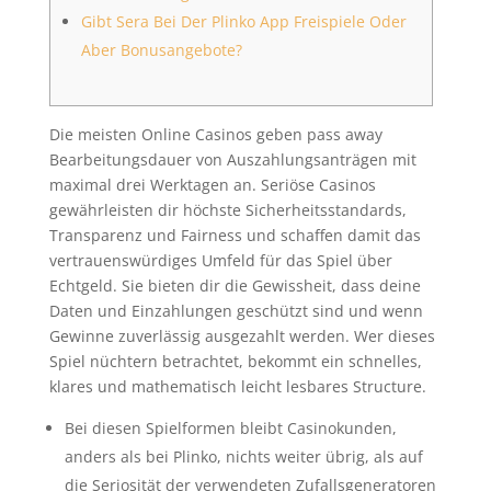
Gibt Sera Bei Der Plinko App Freispiele Oder
Aber Bonusangebote?
Die meisten Online Casinos geben pass away
Bearbeitungsdauer von Auszahlungsanträgen mit
maximal drei Werktagen an. Seriöse Casinos
gewährleisten dir höchste Sicherheitsstandards,
Transparenz und Fairness und schaffen damit das
vertrauenswürdiges Umfeld für das Spiel über
Echtgeld. Sie bieten dir die Gewissheit, dass deine
Daten und Einzahlungen geschützt sind und wenn
Gewinne zuverlässig ausgezahlt werden. Wer dieses
Spiel nüchtern betrachtet, bekommt ein schnelles,
klares und mathematisch leicht lesbares Structure.
Bei diesen Spielformen bleibt Casinokunden,
anders als bei Plinko, nichts weiter übrig, als auf
die Seriosität der verwendeten Zufallsgeneratoren