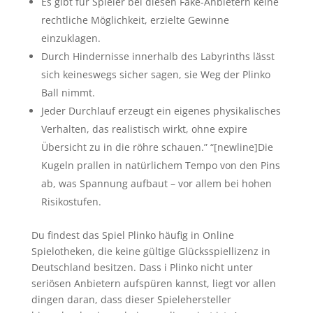
Es gibt für Spieler bei diesen Fake-Anbietern keine
rechtliche Möglichkeit, erzielte Gewinne
einzuklagen.
Durch Hindernisse innerhalb des Labyrinths lässt
sich keineswegs sicher sagen, sie Weg der Plinko
Ball nimmt.
Jeder Durchlauf erzeugt ein eigenes physikalisches
Verhalten, das realistisch wirkt, ohne expire
Übersicht zu in die röhre schauen.” “[newline]Die
Kugeln prallen in natürlichem Tempo von den Pins
ab, was Spannung aufbaut – vor allem bei hohen
Risikostufen.
Du findest das Spiel Plinko häufig in Online
Spielotheken, die keine gültige Glücksspiellizenz in
Deutschland besitzen. Dass i Plinko nicht unter
seriösen Anbietern aufspüren kannst, liegt vor allen
dingen daran, dass dieser Spielehersteller