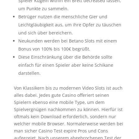
Spieler Kugeln within ein Brett decreased lassen,
um Punkte zu sammeln.
Betrüger nutzen die menschliche Gier und
Leichtgläubigkeit aus, um ihre Opfer zu täuschen
und sich über bereichern.
Neukunden werden bei Betano Slots mit einem
Bonus von 100% bis 100€ begrüßt.
Diese Einschränkung über die Behörde sollte
einfach für einen Spieler aber keine Schikane
darstellen.
Von Klassikern bis zu modernen Video Slots ist auch
alles dabei. Jedes gute Casino offeriert seinen
Spielern ebenso eine mobile Type, um dem
Spielvergnügen nachkommen zu können. Hierfür ist
oftmals kein Download erforderlich, sondern nur
welcher mobile Browser. Normalerweise werden bei
man sicher Casino Test expire Pros und Cons
aufgezeigt. Nach unserem abgebrochenen Test der