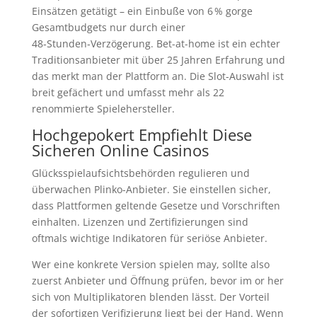
Einsätzen getätigt – ein Einbuße von 6 % gorge
Gesamtbudgets nur durch einer
48‑Stunden‑Verzögerung. Bet-at-home ist ein echter
Traditionsanbieter mit über 25 Jahren Erfahrung und
das merkt man der Plattform an. Die Slot-Auswahl ist
breit gefächert und umfasst mehr als 22
renommierte Spielehersteller.
Hochgepokert Empfiehlt Diese
Sicheren Online Casinos
Glücksspielaufsichtsbehörden regulieren und
überwachen Plinko-Anbieter. Sie einstellen sicher,
dass Plattformen geltende Gesetze und Vorschriften
einhalten. Lizenzen und Zertifizierungen sind
oftmals wichtige Indikatoren für seriöse Anbieter.
Wer eine konkrete Version spielen may, sollte also
zuerst Anbieter und Öffnung prüfen, bevor im or her
sich von Multiplikatoren blenden lässt. Der Vorteil
der sofortigen Verifizierung liegt bei der Hand. Wenn