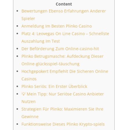
Content
Bewertungen Ebenso Erfahrungen Anderer
Spieler
Anmeldung Im Besten Plinko Casino
Platz 4: Leovegas On Line Casino – Schnellste
Auszahlung Im Test
Der Beförderung Zum Online-casino-hit
Plinko Betrugsmasche: Aufdeckung Dieser
Online-glücksspiel-täuschung
Hochgepokert Empfiehlt Die Sicheren Online
Casinos
Plinko Seriös: Ein Erster Überblick
💡 Mein Tipp: Nur Seriöse Casino Anbieter
Nutzen
Strategien Für Plinko: Maximieren Sie Ihre
Gewinne
Funktionsweise Dieses Plinko Krypto-spiels