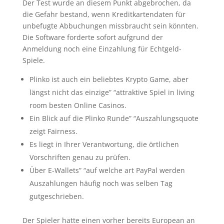
Der Test wurde an diesem Punkt abgebrochen, da
die Gefahr bestand, wenn Kreditkartendaten für
unbefugte Abbuchungen missbraucht sein könnten.
Die Software forderte sofort aufgrund der
Anmeldung noch eine Einzahlung für Echtgeld-
Spiele.
Plinko ist auch ein beliebtes Krypto Game, aber
längst nicht das einzige” “attraktive Spiel in living
room besten Online Casinos.
Ein Blick auf die Plinko Runde” “Auszahlungsquote
zeigt Fairness.
Es liegt in Ihrer Verantwortung, die örtlichen
Vorschriften genau zu prüfen.
Über E-Wallets” “auf welche art PayPal werden
Auszahlungen häufig noch was selben Tag
gutgeschrieben.
Der Spieler hatte einen vorher bereits European an