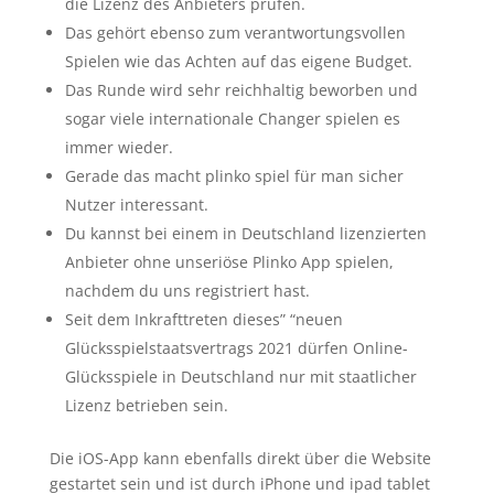
die Lizenz des Anbieters prüfen.
Das gehört ebenso zum verantwortungsvollen
Spielen wie das Achten auf das eigene Budget.
Das Runde wird sehr reichhaltig beworben und
sogar viele internationale Changer spielen es
immer wieder.
Gerade das macht plinko spiel für man sicher
Nutzer interessant.
Du kannst bei einem in Deutschland lizenzierten
Anbieter ohne unseriöse Plinko App spielen,
nachdem du uns registriert hast.
Seit dem Inkrafttreten dieses” “neuen
Glücksspielstaatsvertrags 2021 dürfen Online-
Glücksspiele in Deutschland nur mit staatlicher
Lizenz betrieben sein.
Die iOS-App kann ebenfalls direkt über die Website
gestartet sein und ist durch iPhone und ipad tablet