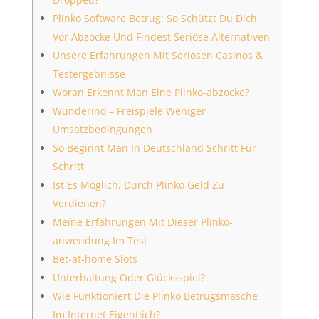
Plinko Software Betrug: So Schützt Du Dich
Vor Abzocke Und Findest Seriöse Alternativen
Unsere Erfahrungen Mit Seriösen Casinos &
Testergebnisse
Woran Erkennt Man Eine Plinko-abzocke?
Wunderino – Freispiele Weniger
Umsatzbedingungen
So Beginnt Man In Deutschland Schritt Für
Schritt
Ist Es Möglich, Durch Plinko Geld Zu
Verdienen?
Meine Erfahrungen Mit Dieser Plinko-
anwendung Im Test
Bet-at-home Slots
Unterhaltung Oder Glücksspiel?
Wie Funktioniert Die Plinko Betrugsmasche
Im Internet Eigentlich?