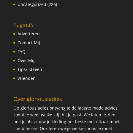
Uncategorized
(226)
Pagina’s
Adverteren
Contact Mij
FAQ
Over Mij
Tips/ Ideeen
Vrienden
Over gloriousladies
Op gloriousladies ontvang je de laatste mode advies
zodat je weet welke stijl bij je past. We laten je zien
hoe je als vrouw je kleding het beste met elkaar moet
combineren. Ook leren we je welke shops je moet