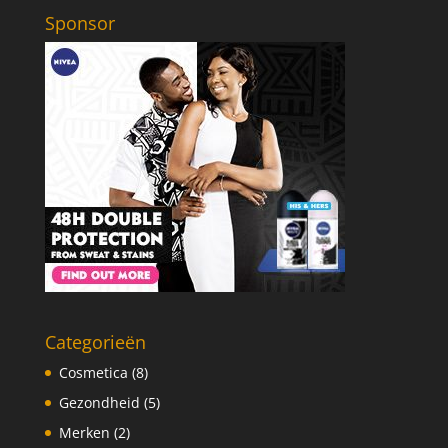
Sponsor
Categorieën
Cosmetica
(8)
Gezondheid
(5)
Merken
(2)