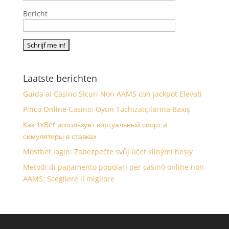
Bericht
Laatste berichten
Guida ai Casino Sicuri Non AAMS con Jackpot Elevati
Pinco Online Casino: Oyun Təchizatçılarına Baxış
Как 1xBet использует виртуальный спорт и
симуляторы в ставках
Mostbet login: Zabezpečte svůj účet silnými hesly
Metodi di pagamento popolari per casinò online non
AAMS: Scegliere il migliore