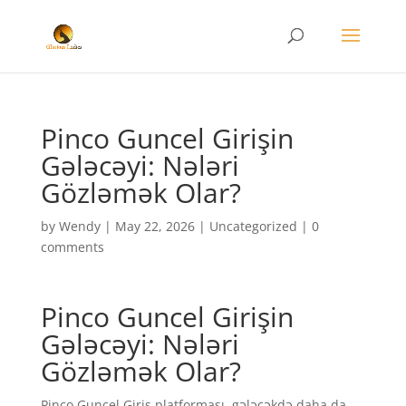
Pinco Guncel Girişin
Gələcəyi: Nələri
Gözləmək Olar?
by
Wendy
|
May 22, 2026
|
Uncategorized
|
0
comments
Pinco Guncel Girişin
Gələcəyi: Nələri
Gözləmək Olar?
Pinco Guncel Giriş platforması, gələcəkdə daha da