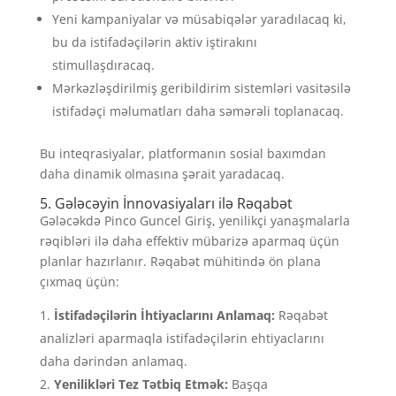
Yeni kampaniyalar və müsabiqələr yaradılacaq ki,
bu da istifadəçilərin aktiv iştirakını
stimullaşdıracaq.
Mərkəzləşdirilmiş geribildirim sistemləri vasitəsilə
istifadəçi məlumatları daha səmərəli toplanacaq.
Bu inteqrasiyalar, platformanın sosial baxımdan
daha dinamik olmasına şərait yaradacaq.
5. Gələcəyin İnnovasiyaları ilə Rəqabət
Gələcəkdə Pinco Guncel Giriş, yenilikçi yanaşmalarla
rəqibləri ilə daha effektiv mübarizə aparmaq üçün
planlar hazırlanır. Rəqabət mühitində ön plana
çıxmaq üçün:
İstifadəçilərin İhtiyaclarını Anlamaq:
Rəqabət
analizləri aparmaqla istifadəçilərin ehtiyaclarını
daha dərindən anlamaq.
Yenilikləri Tez Tətbiq Etmək:
Başqa