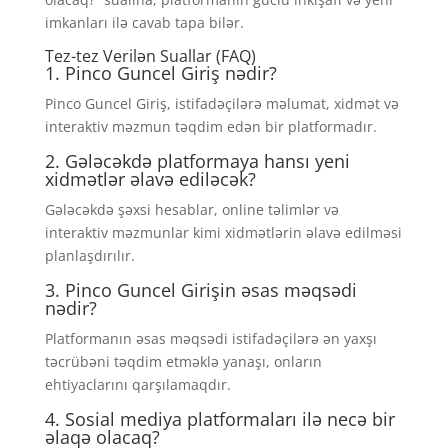
imkanları ilə cavab tapa bilər.
Tez-tez Verilən Suallar (FAQ)
1. Pinco Guncel Giriş nədir?
Pinco Guncel Giriş, istifadəçilərə məlumat, xidmət və
interaktiv məzmun təqdim edən bir platformadır.
2. Gələcəkdə platformaya hansı yeni
xidmətlər əlavə ediləcək?
Gələcəkdə şəxsi hesablar, online təlimlər və
interaktiv məzmunlar kimi xidmətlərin əlavə edilməsi
planlaşdırılır.
3. Pinco Guncel Girişin əsas məqsədi
nədir?
Platformanın əsas məqsədi istifadəçilərə ən yaxşı
təcrübəni təqdim etməklə yanaşı, onların
ehtiyaclarını qarşılamaqdır.
4. Sosial mediya platformaları ilə necə bir
əlaqə olacaq?