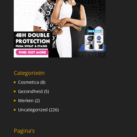
Categorieën
Cosmetica
(8)
Gezondheid
(5)
Merken
(2)
Uncategorized
(226)
Pagina’s