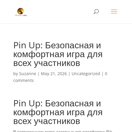
Pin Up: Безопасная и
комфортная игра для
всех участников
by
Suzanne
|
May 21, 2026
|
Uncategorized
|
0
comments
Pin Up: Безопасная и
комфортная игра для
всех участников
В современном мире азартных игр платформа Pin