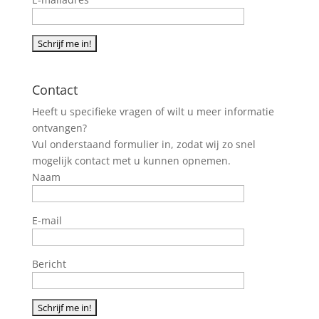
Contact
Heeft u specifieke vragen of wilt u meer informatie
ontvangen?
Vul onderstaand formulier in, zodat wij zo snel
mogelijk contact met u kunnen opnemen.
Naam
E-mail
Bericht