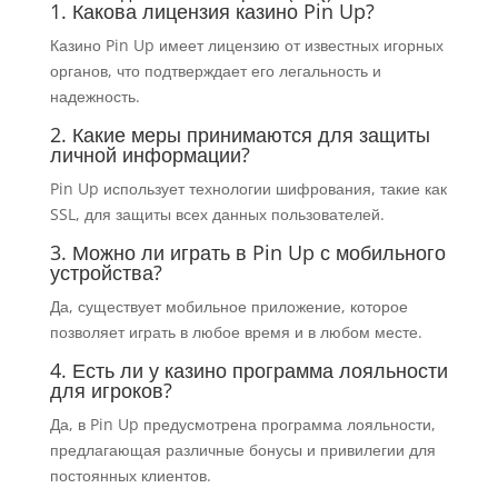
1. Какова лицензия казино Pin Up?
Казино Pin Up имеет лицензию от известных игорных
органов, что подтверждает его легальность и
надежность.
2. Какие меры принимаются для защиты
личной информации?
Pin Up использует технологии шифрования, такие как
SSL, для защиты всех данных пользователей.
3. Можно ли играть в Pin Up с мобильного
устройства?
Да, существует мобильное приложение, которое
позволяет играть в любое время и в любом месте.
4. Есть ли у казино программа лояльности
для игроков?
Да, в Pin Up предусмотрена программа лояльности,
предлагающая различные бонусы и привилегии для
постоянных клиентов.