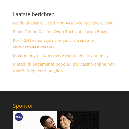
Laatste berichten
Guida ai Casino Sicuri Non AAMS con Jackpot Elevati
Pinco Online Casino: Oyun Təchizatçılarına Baxış
Как 1xBet использует виртуальный спорт и
симуляторы в ставках
Mostbet login: Zabezpečte svůj účet silnými hesly
Metodi di pagamento popolari per casinò online non
AAMS: Scegliere il migliore
Sponsor