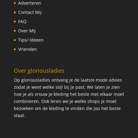
Adverteren
Contact Mij
FAQ
Over Mij
Tips/ Ideeen
Vrienden
Over gloriousladies
Op gloriousladies ontvang je de laatste mode advies
zodat je weet welke stijl bij je past. We laten je zien
hoe je als vrouw je kleding het beste met elkaar moet
combineren. Ook leren we je welke shops je moet
bezoeken om de kleding te vinden die jou het beste
staat.