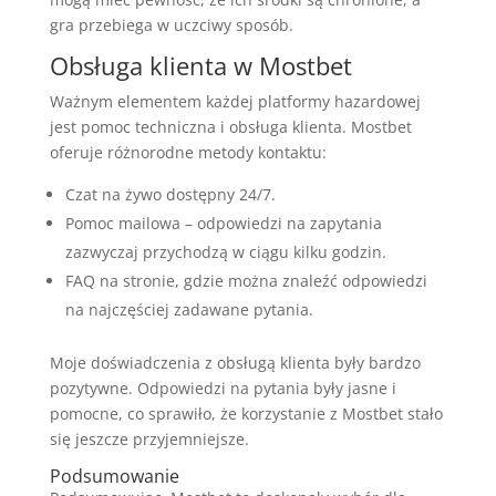
gra przebiega w uczciwy sposób.
Obsługa klienta w Mostbet
Ważnym elementem każdej platformy hazardowej
jest pomoc techniczna i obsługa klienta. Mostbet
oferuje różnorodne metody kontaktu:
Czat na żywo dostępny 24/7.
Pomoc mailowa – odpowiedzi na zapytania
zazwyczaj przychodzą w ciągu kilku godzin.
FAQ na stronie, gdzie można znaleźć odpowiedzi
na najczęściej zadawane pytania.
Moje doświadczenia z obsługą klienta były bardzo
pozytywne. Odpowiedzi na pytania były jasne i
pomocne, co sprawiło, że korzystanie z Mostbet stało
się jeszcze przyjemniejsze.
Podsumowanie