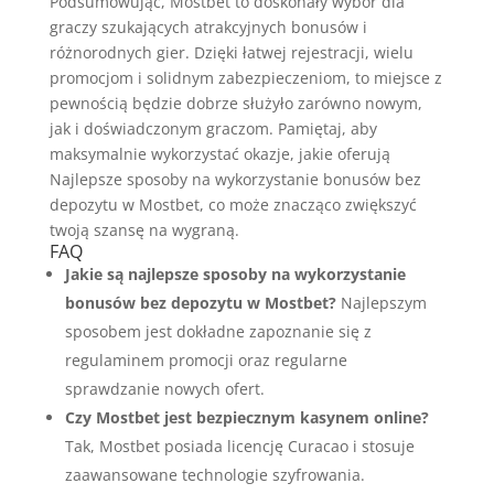
Podsumowując, Mostbet to doskonały wybór dla
graczy szukających atrakcyjnych bonusów i
różnorodnych gier. Dzięki łatwej rejestracji, wielu
promocjom i solidnym zabezpieczeniom, to miejsce z
pewnością będzie dobrze służyło zarówno nowym,
jak i doświadczonym graczom. Pamiętaj, aby
maksymalnie wykorzystać okazje, jakie oferują
Najlepsze sposoby na wykorzystanie bonusów bez
depozytu w Mostbet, co może znacząco zwiększyć
twoją szansę na wygraną.
FAQ
Jakie są najlepsze sposoby na wykorzystanie
bonusów bez depozytu w Mostbet?
Najlepszym
sposobem jest dokładne zapoznanie się z
regulaminem promocji oraz regularne
sprawdzanie nowych ofert.
Czy Mostbet jest bezpiecznym kasynem online?
Tak, Mostbet posiada licencję Curacao i stosuje
zaawansowane technologie szyfrowania.