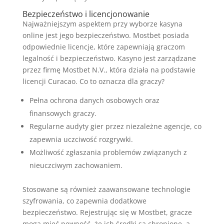
Bezpieczeństwo i licencjonowanie
Najważniejszym aspektem przy wyborze kasyna
online jest jego bezpieczeństwo. Mostbet posiada
odpowiednie licencje, które zapewniają graczom
legalność i bezpieczeństwo. Kasyno jest zarządzane
przez firmę Mostbet N.V., która działa na podstawie
licencji Curacao. Co to oznacza dla graczy?
Pełna ochrona danych osobowych oraz
finansowych graczy.
Regularne audyty gier przez niezależne agencje, co
zapewnia uczciwość rozgrywki.
Możliwość zgłaszania problemów związanych z
nieuczciwym zachowaniem.
Stosowane są również zaawansowane technologie
szyfrowania, co zapewnia dodatkowe
bezpieczeństwo. Rejestrując się w Mostbet, gracze
mogą mieć pewność, że ich środki są chronione, a