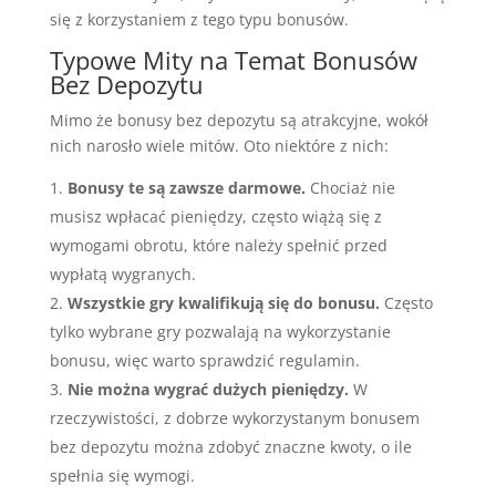
się z korzystaniem z tego typu bonusów.
Typowe Mity na Temat Bonusów
Bez Depozytu
Mimo że bonusy bez depozytu są atrakcyjne, wokół
nich narosło wiele mitów. Oto niektóre z nich:
Bonusy te są zawsze darmowe.
Chociaż nie
musisz wpłacać pieniędzy, często wiążą się z
wymogami obrotu, które należy spełnić przed
wypłatą wygranych.
Wszystkie gry kwalifikują się do bonusu.
Często
tylko wybrane gry pozwalają na wykorzystanie
bonusu, więc warto sprawdzić regulamin.
Nie można wygrać dużych pieniędzy.
W
rzeczywistości, z dobrze wykorzystanym bonusem
bez depozytu można zdobyć znaczne kwoty, o ile
spełnia się wymogi.