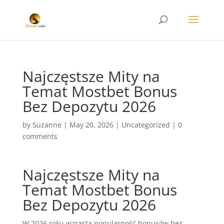
Najczęstsze Mity na
Temat Mostbet Bonus
Bez Depozytu 2026
by
Suzanne
|
May 20, 2026
|
Uncategorized
|
0
comments
Najczęstsze Mity na
Temat Mostbet Bonus
Bez Depozytu 2026
W 2026 roku wzrasta popularność bonusów bez