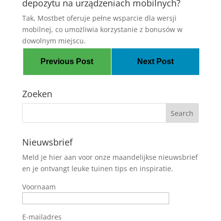
depozytu na urządzeniach mobilnych?
Tak, Mostbet oferuje pełne wsparcie dla wersji
mobilnej, co umożliwia korzystanie z bonusów w
dowolnym miejscu.
Previous Post
Next Post
Zoeken
Nieuwsbrief
Meld je hier aan voor onze maandelijkse nieuwsbrief
en je ontvangt leuke tuinen tips en inspiratie.
Voornaam
E-mailadres