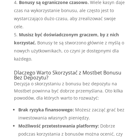
Bonusy są ograniczone czasowo.
Wiele kasyn daje
czas na wykorzystanie bonusu, ale często jest to
wystarczająco dużo czasu, aby zrealizować swoje
cele.
Musisz być doświadczonym graczem, by z nich
korzystać.
Bonusy te są stworzono głównie z myślą o
nowych użytkownikach, co czyni je dostępnymi dla
każdego.
Dlaczego Warto Skorzystać z Mostbet Bonusu
Bez Depozytu?
Decyzja o skorzystaniu z bonusu bez depozytu na
Mostbet powinna być dobrze przemyślana. Oto kilka
powodów, dla których warto to rozważyć:
Brak ryzyka finansowego:
Możesz zacząć grać bez
inwestowania własnych pieniędzy.
Możliwość przetestowania platformy:
Dobrze
podczas korzystania z bonusów można ocenić, czy