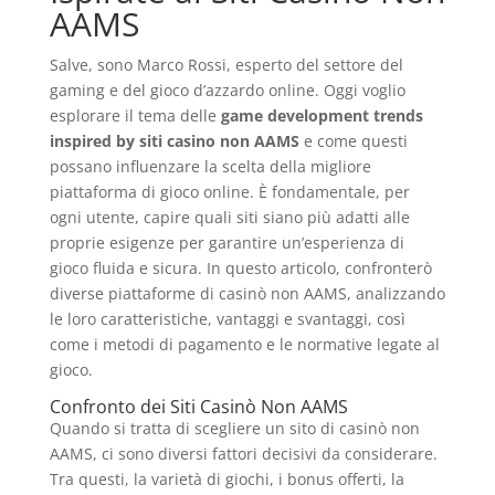
AAMS
Salve, sono Marco Rossi, esperto del settore del
gaming e del gioco d’azzardo online. Oggi voglio
esplorare il tema delle
game development trends
inspired by siti casino non AAMS
e come questi
possano influenzare la scelta della migliore
piattaforma di gioco online. È fondamentale, per
ogni utente, capire quali siti siano più adatti alle
proprie esigenze per garantire un’esperienza di
gioco fluida e sicura. In questo articolo, confronterò
diverse piattaforme di casinò non AAMS, analizzando
le loro caratteristiche, vantaggi e svantaggi, così
come i metodi di pagamento e le normative legate al
gioco.
Confronto dei Siti Casinò Non AAMS
Quando si tratta di scegliere un sito di casinò non
AAMS, ci sono diversi fattori decisivi da considerare.
Tra questi, la varietà di giochi, i bonus offerti, la