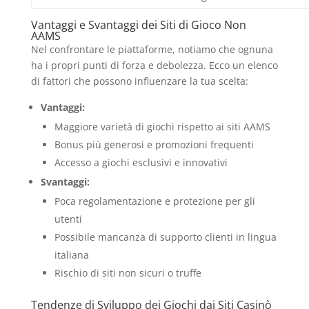
Vantaggi e Svantaggi dei Siti di Gioco Non
AAMS
Nel confrontare le piattaforme, notiamo che ognuna
ha i propri punti di forza e debolezza. Ecco un elenco
di fattori che possono influenzare la tua scelta:
Vantaggi:
Maggiore varietà di giochi rispetto ai siti AAMS
Bonus più generosi e promozioni frequenti
Accesso a giochi esclusivi e innovativi
Svantaggi:
Poca regolamentazione e protezione per gli
utenti
Possibile mancanza di supporto clienti in lingua
italiana
Rischio di siti non sicuri o truffe
Tendenze di Sviluppo dei Giochi dai Siti Casinò