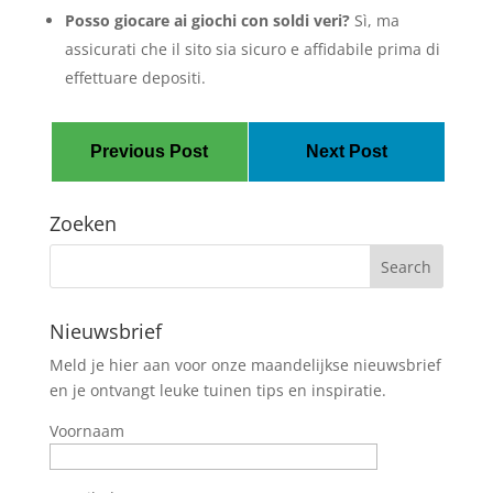
Posso giocare ai giochi con soldi veri?
Sì, ma
assicurati che il sito sia sicuro e affidabile prima di
effettuare depositi.
Previous Post
Next Post
Zoeken
Nieuwsbrief
Meld je hier aan voor onze maandelijkse nieuwsbrief
en je ontvangt leuke tuinen tips en inspiratie.
Voornaam