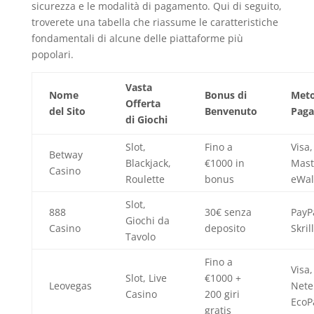
sicurezza e le modalità di pagamento. Qui di seguito,
troverete una tabella che riassume le caratteristiche
fondamentali di alcune delle piattaforme più
popolari.
Vasta
Nome
Bonus di
Meto
Offerta
del Sito
Benvenuto
Pag
di Giochi
Slot,
Fino a
Visa,
Betway
Blackjack,
€1000 in
Mast
Casino
Roulette
bonus
eWal
Slot,
888
30€ senza
PayP
Giochi da
Casino
deposito
Skril
Tavolo
Fino a
Visa,
Slot, Live
€1000 +
Leovegas
Netel
Casino
200 giri
EcoP
gratis