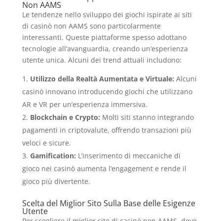
Non AAMS
Le tendenze nello sviluppo dei giochi ispirate ai siti
di casinò non AAMS sono particolarmente
interessanti. Queste piattaforme spesso adottano
tecnologie all’avanguardia, creando un’esperienza
utente unica. Alcuni dei trend attuali includono:
Utilizzo della Realtà Aumentata e Virtuale:
Alcuni
casinò innovano introducendo giochi che utilizzano
AR e VR per un’esperienza immersiva.
Blockchain e Crypto:
Molti siti stanno integrando
pagamenti in criptovalute, offrendo transazioni più
veloci e sicure.
Gamification:
L’inserimento di meccaniche di
gioco nei casinò aumenta l’engagement e rende il
gioco più divertente.
Scelta del Miglior Sito Sulla Base delle Esigenze
Utente
Per scegliere il miglior sito di casinò non AAMS, deve