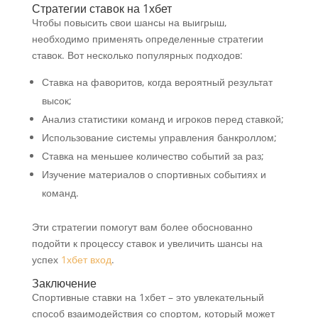
Стратегии ставок на 1хбет
Чтобы повысить свои шансы на выигрыш,
необходимо применять определенные стратегии
ставок. Вот несколько популярных подходов:
Ставка на фаворитов, когда вероятный результат
высок;
Анализ статистики команд и игроков перед ставкой;
Использование системы управления банкроллом;
Ставка на меньшее количество событий за раз;
Изучение материалов о спортивных событиях и
команд.
Эти стратегии помогут вам более обоснованно
подойти к процессу ставок и увеличить шансы на
успех
1хбет вход
.
Заключение
Спортивные ставки на 1хбет – это увлекательный
способ взаимодействия со спортом, который может