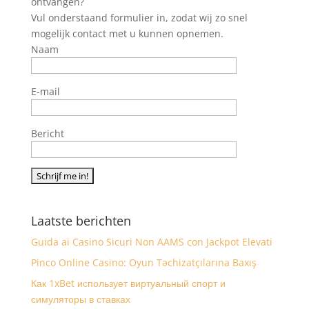
ontvangen?
Vul onderstaand formulier in, zodat wij zo snel
mogelijk contact met u kunnen opnemen.
Naam
E-mail
Bericht
Laatste berichten
Guida ai Casino Sicuri Non AAMS con Jackpot Elevati
Pinco Online Casino: Oyun Təchizatçılarına Baxış
Как 1xBet использует виртуальный спорт и
симуляторы в ставках