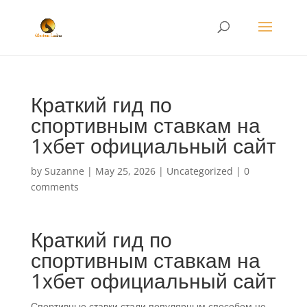
Краткий гид по
спортивным ставкам на
1хбет официальный сайт
by
Suzanne
|
May 25, 2026
|
Uncategorized
|
0
comments
Краткий гид по
спортивным ставкам на
1хбет официальный сайт
Спортивные ставки стали популярным способом не