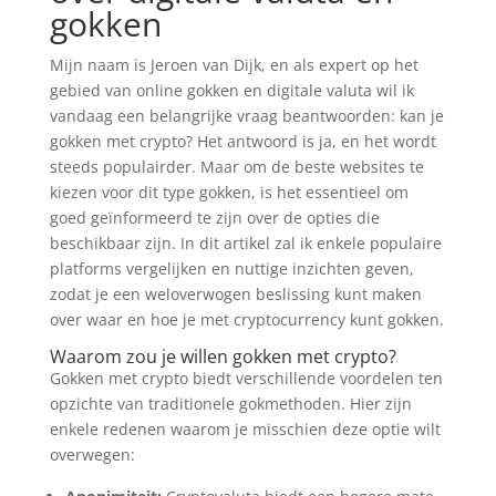
gokken
Mijn naam is Jeroen van Dijk, en als expert op het
gebied van online gokken en digitale valuta wil ik
vandaag een belangrijke vraag beantwoorden: kan je
gokken met crypto? Het antwoord is ja, en het wordt
steeds populairder. Maar om de beste websites te
kiezen voor dit type gokken, is het essentieel om
goed geïnformeerd te zijn over de opties die
beschikbaar zijn. In dit artikel zal ik enkele populaire
platforms vergelijken en nuttige inzichten geven,
zodat je een weloverwogen beslissing kunt maken
over waar en hoe je met cryptocurrency kunt gokken.
Waarom zou je willen gokken met crypto?
Gokken met crypto biedt verschillende voordelen ten
opzichte van traditionele gokmethoden. Hier zijn
enkele redenen waarom je misschien deze optie wilt
overwegen: