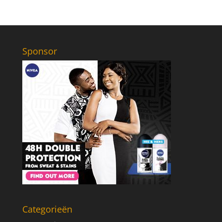
Sponsor
Categorieën