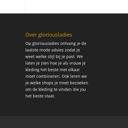
Over gloriousladies
Op gloriousladies ontvang je de
laatste mode advies zodat je
weet welke stijl bij je past. We
laten je zien hoe je als vrouw je
kleding het beste met elkaar
moet combineren. Ook leren we
je welke shops je moet bezoeken
om de kleding te vinden die jou
het beste staat.