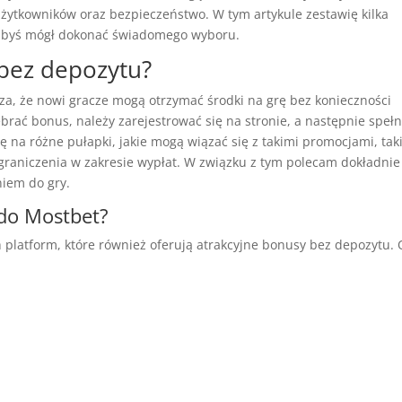
 użytkowników oraz bezpieczeństwo. W tym artykule zestawię kilka
, abyś mógł dokonać świadomego wyboru.
 bez depozytu?
za, że nowi gracze mogą otrzymać środki na grę bez konieczności
brać bonus, należy zarejestrować się na stronie, a następnie spełn
 na różne pułapki, jakie mogą wiązać się z takimi promocjami, tak
graniczenia w zakresie wypłat. W związku z tym polecam dokładnie
niem do gry.
 do Mostbet?
h platform, które również oferują atrakcyjne bonusy bez depozytu. 