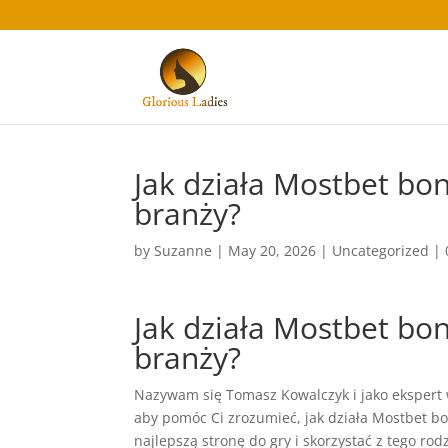
Jak działa Mostbet bo
branży?
by
Suzanne
|
May 20, 2026
|
Uncategorized
|
Jak działa Mostbet bo
branży?
Nazywam się Tomasz Kowalczyk i jako ekspert 
aby pomóc Ci zrozumieć, jak działa Mostbet bo
najlepszą stronę do gry i skorzystać z tego ro