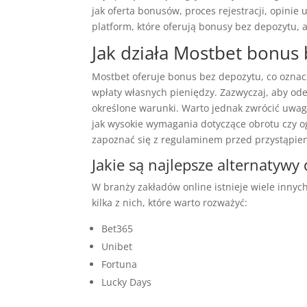
jak oferta bonusów, proces rejestracji, opinie
platform, które oferują bonusy bez depozytu
Jak działa Mostbet bonus
Mostbet oferuje bonus bez depozytu, co oznac
wpłaty własnych pieniędzy. Zazwyczaj, aby ode
określone warunki. Warto jednak zwrócić uwagę
jak wysokie wymagania dotyczące obrotu czy o
zapoznać się z regulaminem przed przystąpie
Jakie są najlepsze alternatywy
W branży zakładów online istnieje wiele innyc
kilka z nich, które warto rozważyć:
Bet365
Unibet
Fortuna
Lucky Days