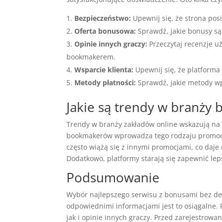
Bezpieczeństwo:
Upewnij się, że strona pos
Oferta bonusowa:
Sprawdź, jakie bonusy są 
Opinie innych graczy:
Przeczytaj recenzje u
bookmakerem.
Wsparcie klienta:
Upewnij się, że platforma
Metody płatności:
Sprawdź, jakie metody wpł
Jakie są trendy w branży
Trendy w branży zakładów online wskazują na
bookmakerów wprowadza tego rodzaju promocje
często wiążą się z innymi promocjami, co daje
Dodatkowo, platformy starają się zapewnić lep
Podsumowanie
Wybór najlepszego serwisu z bonusami bez dep
odpowiednimi informacjami jest to osiągalne.
jak i opinie innych graczy. Przed zarejestrow