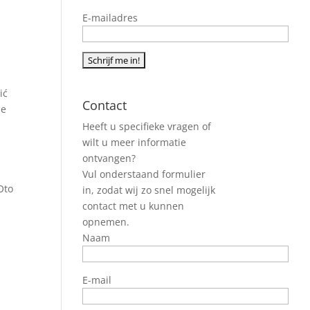
E-mailadres
ić
Contact
ie
Heeft u specifieke vragen of
wilt u meer informatie
ontvangen?
Vul onderstaand formulier
Oto
in, zodat wij zo snel mogelijk
contact met u kunnen
opnemen.
Naam
E-mail