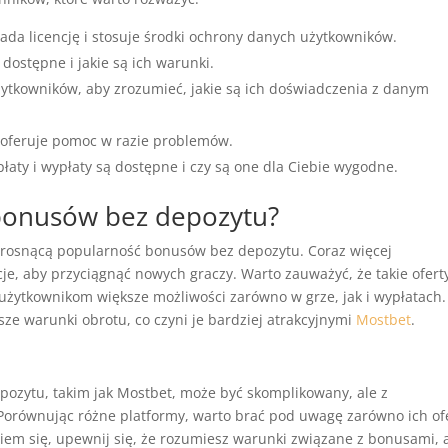
iada licencję i stosuje środki ochrony danych użytkowników.
dostępne i jakie są ich warunki.
żytkowników, aby zrozumieć, jakie są ich doświadczenia z danym
 oferuje pomoc w razie problemów.
aty i wypłaty są dostępne i czy są one dla Ciebie wygodne.
 bonusów bez depozytu?
 rosnącą popularność bonusów bez depozytu. Coraz więcej
, aby przyciągnąć nowych graczy. Warto zauważyć, że takie ofert
 użytkownikom większe możliwości zarówno w grze, jak i wypłatach.
sze warunki obrotu, co czyni je bardziej atrakcyjnymi
Mostbet
.
ozytu, takim jak Mostbet, może być skomplikowany, ale z
 Porównując różne platformy, warto brać pod uwagę zarówno ich ofe
aniem się, upewnij się, że rozumiesz warunki związane z bonusami, 