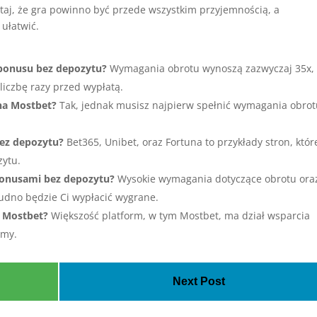
aj, że gra powinno być przede wszystkim przyjemnością, a
ułatwić.
 bonusu bez depozytu?
Wymagania obrotu wynoszą zazwyczaj 35x,
liczbę razy przed wypłatą.
na Mostbet?
Tak, jednak musisz najpierw spełnić wymagania obrot
bez depozytu?
Bet365, Unibet, oraz Fortuna to przykłady stron, któr
zytu.
 bonusami bez depozytu?
Wysokie wymagania dotyczące obrotu ora
rudno będzie Ci wypłacić wygrane.
a Mostbet?
Większość platform, w tym Mostbet, ma dział wsparcia
emy.
Next Post