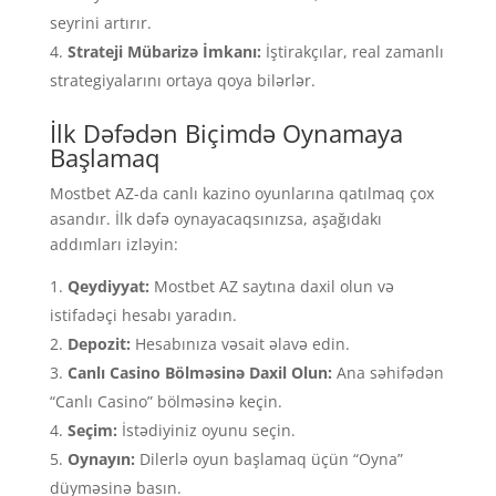
seyrini artırır.
Strateji Mübarizə İmkanı:
İştirakçılar, real zamanlı
strategiyalarını ortaya qoya bilərlər.
İlk Dəfədən Biçimdə Oynamaya
Başlamaq
Mostbet AZ-da canlı kazino oyunlarına qatılmaq çox
asandır. İlk dəfə oynayacaqsınızsa, aşağıdakı
addımları izləyin:
Qeydiyyat:
Mostbet AZ saytına daxil olun və
istifadəçi hesabı yaradın.
Depozit:
Hesabınıza vəsait əlavə edin.
Canlı Casino Bölməsinə Daxil Olun:
Ana səhifədən
“Canlı Casino” bölməsinə keçin.
Seçim:
İstədiyiniz oyunu seçin.
Oynayın:
Dilerlə oyun başlamaq üçün “Oyna”
düyməsinə basın.