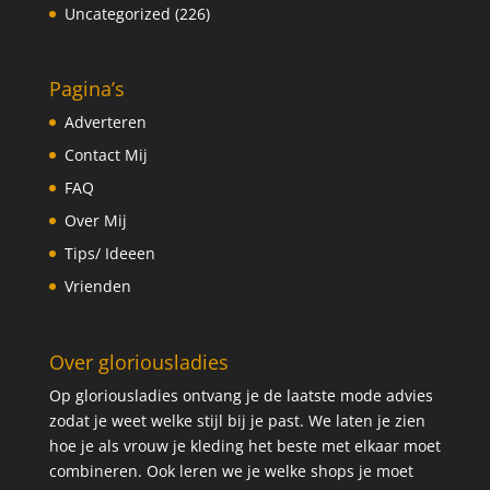
Uncategorized
(226)
Pagina’s
Adverteren
Contact Mij
FAQ
Over Mij
Tips/ Ideeen
Vrienden
Over gloriousladies
Op gloriousladies ontvang je de laatste mode advies
zodat je weet welke stijl bij je past. We laten je zien
hoe je als vrouw je kleding het beste met elkaar moet
combineren. Ook leren we je welke shops je moet