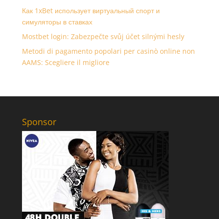
Как 1xBet использует виртуальный спорт и
симуляторы в ставках
Mostbet login: Zabezpečte svůj účet silnými hesly
Metodi di pagamento popolari per casinò online non
AAMS: Scegliere il migliore
Sponsor