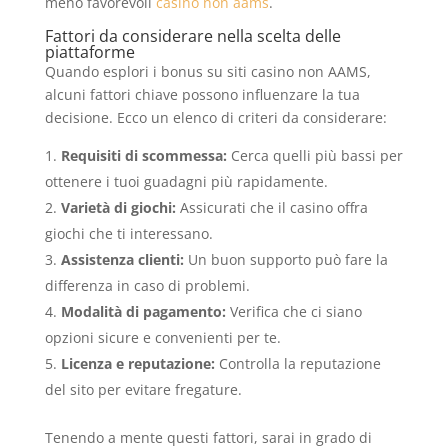
meno favorevoli
casino non aams
.
Fattori da considerare nella scelta delle
piattaforme
Quando esplori i bonus su siti casino non AAMS,
alcuni fattori chiave possono influenzare la tua
decisione. Ecco un elenco di criteri da considerare:
Requisiti di scommessa:
Cerca quelli più bassi per
ottenere i tuoi guadagni più rapidamente.
Varietà di giochi:
Assicurati che il casino offra
giochi che ti interessano.
Assistenza clienti:
Un buon supporto può fare la
differenza in caso di problemi.
Modalità di pagamento:
Verifica che ci siano
opzioni sicure e convenienti per te.
Licenza e reputazione:
Controlla la reputazione
del sito per evitare fregature.
Tenendo a mente questi fattori, sarai in grado di