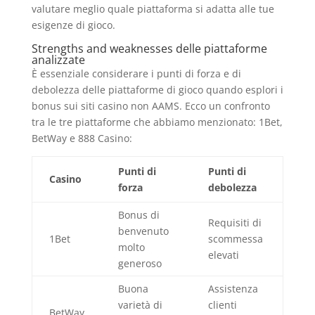
valutare meglio quale piattaforma si adatta alle tue
esigenze di gioco.
Strengths and weaknesses delle piattaforme
analizzate
È essenziale considerare i punti di forza e di
debolezza delle piattaforme di gioco quando esplori i
bonus sui siti casino non AAMS. Ecco un confronto
tra le tre piattaforme che abbiamo menzionato: 1Bet,
BetWay e 888 Casino:
Punti di
Punti di
Casino
forza
debolezza
Bonus di
Requisiti di
benvenuto
1Bet
scommessa
molto
elevati
generoso
Buona
Assistenza
varietà di
clienti
BetWay