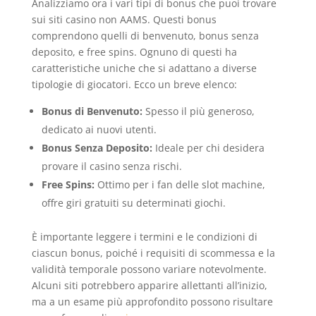
Analizziamo ora i vari tipi di bonus che puoi trovare
sui siti casino non AAMS. Questi bonus
comprendono quelli di benvenuto, bonus senza
deposito, e free spins. Ognuno di questi ha
caratteristiche uniche che si adattano a diverse
tipologie di giocatori. Ecco un breve elenco:
Bonus di Benvenuto:
Spesso il più generoso,
dedicato ai nuovi utenti.
Bonus Senza Deposito:
Ideale per chi desidera
provare il casino senza rischi.
Free Spins:
Ottimo per i fan delle slot machine,
offre giri gratuiti su determinati giochi.
È importante leggere i termini e le condizioni di
ciascun bonus, poiché i requisiti di scommessa e la
validità temporale possono variare notevolmente.
Alcuni siti potrebbero apparire allettanti all’inizio,
ma a un esame più approfondito possono risultare