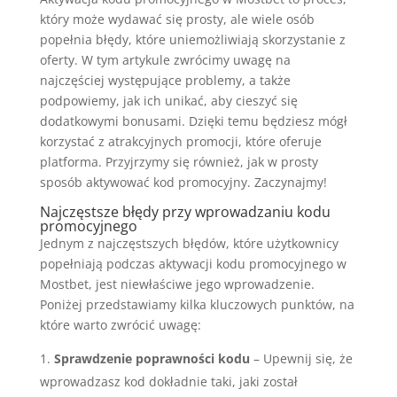
który może wydawać się prosty, ale wiele osób
popełnia błędy, które uniemożliwiają skorzystanie z
oferty. W tym artykule zwrócimy uwagę na
najczęściej występujące problemy, a także
podpowiemy, jak ich unikać, aby cieszyć się
dodatkowymi bonusami. Dzięki temu będziesz mógł
korzystać z atrakcyjnych promocji, które oferuje
platforma. Przyjrzymy się również, jak w prosty
sposób aktywować kod promocyjny. Zaczynajmy!
Najczęstsze błędy przy wprowadzaniu kodu
promocyjnego
Jednym z najczęstszych błędów, które użytkownicy
popełniają podczas aktywacji kodu promocyjnego w
Mostbet, jest niewłaściwe jego wprowadzenie.
Poniżej przedstawiamy kilka kluczowych punktów, na
które warto zwrócić uwagę:
Sprawdzenie poprawności kodu
– Upewnij się, że
wprowadzasz kod dokładnie taki, jaki został