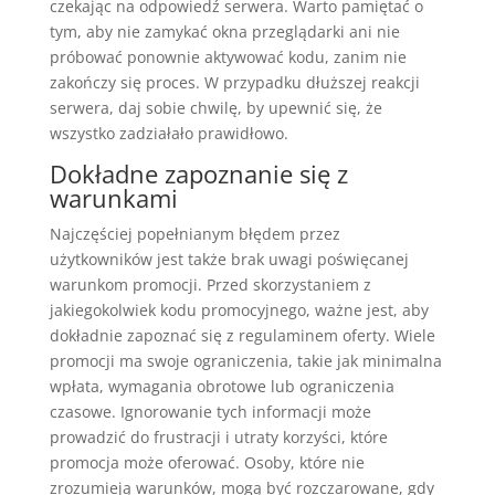
czekając na odpowiedź serwera. Warto pamiętać o
tym, aby nie zamykać okna przeglądarki ani nie
próbować ponownie aktywować kodu, zanim nie
zakończy się proces. W przypadku dłuższej reakcji
serwera, daj sobie chwilę, by upewnić się, że
wszystko zadziałało prawidłowo.
Dokładne zapoznanie się z
warunkami
Najczęściej popełnianym błędem przez
użytkowników jest także brak uwagi poświęcanej
warunkom promocji. Przed skorzystaniem z
jakiegokolwiek kodu promocyjnego, ważne jest, aby
dokładnie zapoznać się z regulaminem oferty. Wiele
promocji ma swoje ograniczenia, takie jak minimalna
wpłata, wymagania obrotowe lub ograniczenia
czasowe. Ignorowanie tych informacji może
prowadzić do frustracji i utraty korzyści, które
promocja może oferować. Osoby, które nie
zrozumieją warunków, mogą być rozczarowane, gdy