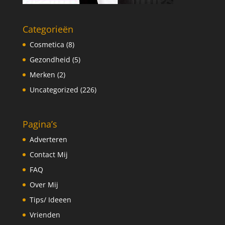
Categorieën
Cosmetica
(8)
Gezondheid
(5)
Merken
(2)
Uncategorized
(226)
Pagina’s
Adverteren
Contact Mij
FAQ
Over Mij
Tips/ Ideeen
Vrienden