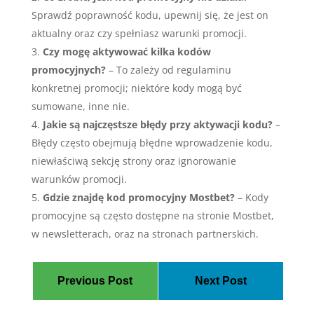
Sprawdź poprawność kodu, upewnij się, że jest on
aktualny oraz czy spełniasz warunki promocji.
Czy mogę aktywować kilka kodów
promocyjnych?
– To zależy od regulaminu
konkretnej promocji; niektóre kody mogą być
sumowane, inne nie.
Jakie są najczęstsze błędy przy aktywacji kodu?
–
Błędy często obejmują błędne wprowadzenie kodu,
niewłaściwą sekcję strony oraz ignorowanie
warunków promocji.
Gdzie znajdę kod promocyjny Mostbet?
– Kody
promocyjne są często dostępne na stronie Mostbet,
w newsletterach, oraz na stronach partnerskich.
Previous Post
Next Post