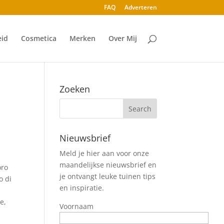
FAQ
Adverteren
id
Cosmetica
Merken
Over Mij
Zoeken
Nieuwsbrief
Meld je hier aan voor onze
maandelijkse nieuwsbrief en
oro
je ontvangt leuke tuinen tips
o di
en inspiratie.
e,
Voornaam