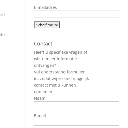
E-mailadres
sti
ito
Contact
Heeft u specifieke vragen of
wilt u meer informatie
ontvangen?
Vul onderstaand formulier
in, zodat wij zo snel mogelijk
contact met u kunnen
opnemen.
Naam
E-mail