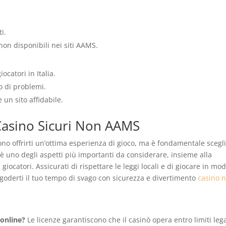
.
i.
non disponibili nei siti AAMS.
catori in Italia.
so di problemi.
 un sito affidabile.
 Casino Sicuri Non AAMS
no offrirti un’ottima esperienza di gioco, ma è fondamentale scegl
a è uno degli aspetti più importanti da considerare, insieme alla
 giocatori. Assicurati di rispettare le leggi locali e di giocare in mo
 goderti il tuo tempo di svago con sicurezza e divertimento
casino 
 online?
Le licenze garantiscono che il casinò opera entro limiti lega