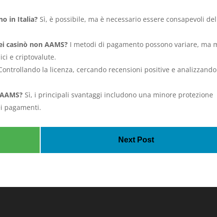
o in Italia?
Sì, è possibile, ma è necessario essere consapevoli del
ei casinò non AAMS?
I metodi di pagamento possono variare, ma m
ici e criptovalute.
ontrollando la licenza, cercando recensioni positive e analizzando
n AAMS?
Sì, i principali svantaggi includono una minore protezione
nei pagamenti.
Next Post