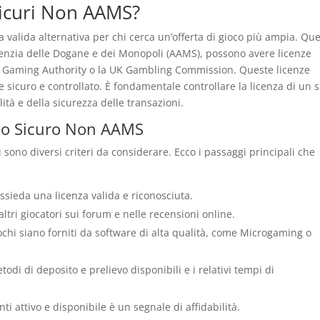
Sicuri Non AAMS?
 valida alternativa per chi cerca un’offerta di gioco più ampia. Que
enzia delle Dogane e dei Monopoli (AAMS), possono avere licenze
ta Gaming Authority o la UK Gambling Commission. Queste licenze
 sicuro e controllato. È fondamentale controllare la licenza di un s
lità e della sicurezza delle transazioni.
ino Sicuro Non AAMS
ci sono diversi criteri da considerare. Ecco i passaggi principali che
possieda una licenza valida e riconosciuta.
ltri giocatori sui forum e nelle recensioni online.
giochi siano forniti da software di alta qualità, come Microgaming o
odi di deposito e prelievo disponibili e i relativi tempi di
enti attivo e disponibile è un segnale di affidabilità.