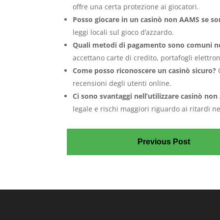
offre una certa protezione ai giocatori.
Posso giocare in un casinò non AAMS se son
leggi locali sul gioco d’azzardo.
Quali metodi di pagamento sono comuni n
accettano carte di credito, portafogli elettron
Come posso riconoscere un casinò sicuro?
C
recensioni degli utenti online.
Ci sono svantaggi nell’utilizzare casinò no
legale e rischi maggiori riguardo ai ritardi 
Previous Post