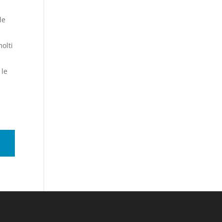
le
olti
 le