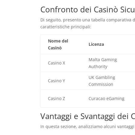
Confronto dei Casinò Sic
Di seguito, presento una tabella comparativa d
caratteristiche principali:
Nome del
Licenza
Casinò
Malta Gaming
Casino X
Authority
UK Gambling
Casino Y
Commission
Casino Z
Curacao eGaming
Vantaggi e Svantaggi dei
In questa sezione, analizziamo alcuni vantaggi