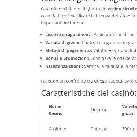
Quando decidiamo di giocare in
casino sicur
cosa da fare è verificare la licenza del sito e 
importanti includono:
Licenze e regolamenti:
Assicurati che il casi
Varietà di giochi:
Controlla la gamma di giochi 
Metodi di pagamento:
Valuta le opzioni di d
Bonus e promozioni:
Considera le offerte pr
Assistenza clienti:
Verifica la qualità e la di
Facendo un confronto tra questi aspetti, sarà p
Caratteristiche dei casinò:
Nome
Varietà
Licenza
Casinò
giochi
Casinò A
Curaçao
300+ gi