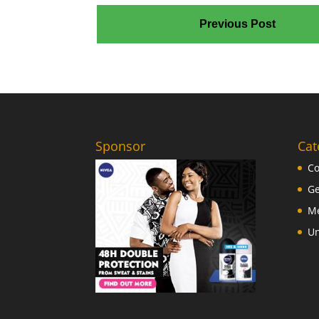
Previous Post
Sponsor
Cat
Co
G
M
Un