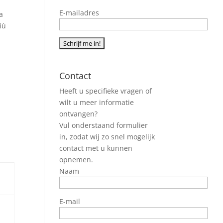
E-mailadres
a
iù
Contact
Heeft u specifieke vragen of
wilt u meer informatie
ontvangen?
Vul onderstaand formulier
in, zodat wij zo snel mogelijk
contact met u kunnen
opnemen.
Naam
E-mail