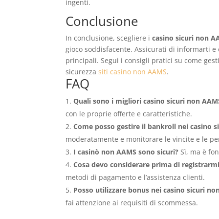
ingenti.
Conclusione
In conclusione, scegliere i
casino sicuri non 
gioco soddisfacente. Assicurati di informarti e 
principali. Segui i consigli pratici su come gesti
sicurezza
siti casino non AAMS
.
FAQ
Quali sono i migliori casino sicuri non AAM
con le proprie offerte e caratteristiche.
Come posso gestire il bankroll nei casino 
moderatamente e monitorare le vincite e le pe
I casinò non AAMS sono sicuri?
Sì, ma è fon
Cosa devo considerare prima di registrarm
metodi di pagamento e l’assistenza clienti.
Posso utilizzare bonus nei casino sicuri n
fai attenzione ai requisiti di scommessa.