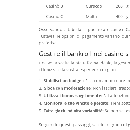
Casinò B
Curaçao
200+ gi
Casinò C
Malta
400+ gi
Osservando la tabella, si può notare come il Ca
Tuttavia, le opzioni di pagamento variano, quin
preferisci.
Gestire il bankroll nei casino
Una volta scelta la piattaforma ideale, la gest
ottimizzare la vostra esperienza di gioco:
Stabilisci un budget:
Fissa un ammontare ma
Gioca con moderazione:
Non lasciarti trasp
Utilizza i bonus saggiamente:
Fai attenzione
Monitora le tue vincite e perdite:
Tieni sott
Evita giochi ad alta variabilità:
Se non sei esp
Seguendo questi passaggi, sarete in grado di ges