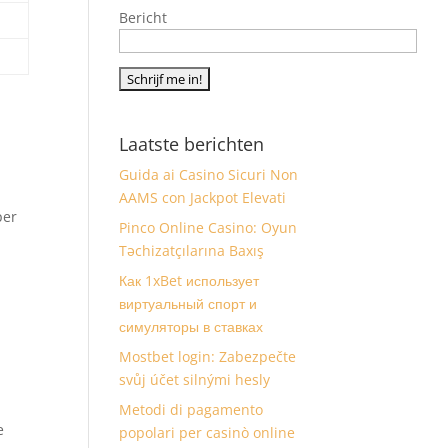
Bericht
Laatste berichten
Guida ai Casino Sicuri Non
AAMS con Jackpot Elevati
per
Pinco Online Casino: Oyun
Təchizatçılarına Baxış
Как 1xBet использует
виртуальный спорт и
симуляторы в ставках
Mostbet login: Zabezpečte
svůj účet silnými hesly
Metodi di pagamento
e
popolari per casinò online