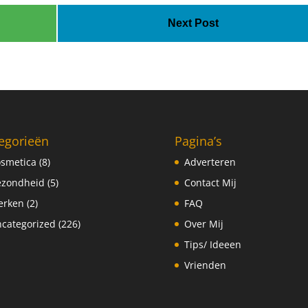
Next Post
egorieën
Pagina’s
smetica
(8)
Adverteren
ezondheid
(5)
Contact Mij
erken
(2)
FAQ
categorized
(226)
Over Mij
Tips/ Ideeen
Vrienden