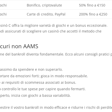
ochi
Bonifico, criptovalute
50% fino a €150
ochi
Carte di credito, PayPal
200% fino a €250
sinò C offra la migliore varietà di giochi e un bonus eccezionale.
di assicurati di scegliere un casinò che accetti il metodo che
 sicuri non AAMS
ione del bankroll diventa fondamentale. Ecco alcuni consigli pratici 
ssimo da spendere e non superarlo.
ortare da emozioni forti; gioca in modo responsabile.
 ai requisiti di scommessa associati ai bonus.
o controllo le tue spese per capire quando fermarti.
erto, inizia con giochi a bassa variabilità.
tire il vostro bankroll in modo efficace e ridurre i rischi di perdit