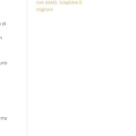
non AAMS: Scegliere il
migliore
a di
in
nuno
, ma