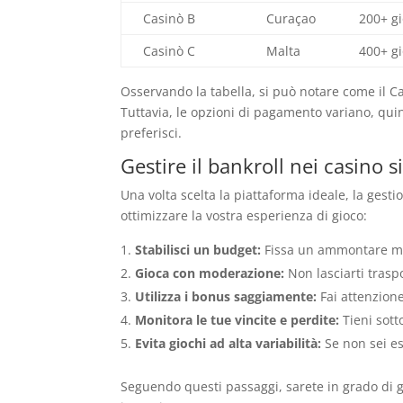
Casinò B
Curaçao
200+ gi
Casinò C
Malta
400+ gi
Osservando la tabella, si può notare come il Ca
Tuttavia, le opzioni di pagamento variano, quin
preferisci.
Gestire il bankroll nei casino
Una volta scelta la piattaforma ideale, la gest
ottimizzare la vostra esperienza di gioco:
Stabilisci un budget:
Fissa un ammontare ma
Gioca con moderazione:
Non lasciarti trasp
Utilizza i bonus saggiamente:
Fai attenzione
Monitora le tue vincite e perdite:
Tieni sott
Evita giochi ad alta variabilità:
Se non sei esp
Seguendo questi passaggi, sarete in grado di ges