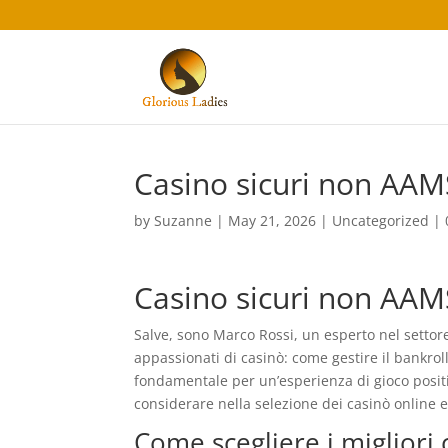
Casino sicuri non AAMS
by
Suzanne
|
May 21, 2026
|
Uncategorized
|
Casino sicuri non AAMS
Salve, sono Marco Rossi, un esperto nel settore
appassionati di casinò: come gestire il bankroll
fondamentale per un’esperienza di gioco positiv
considerare nella selezione dei casinò online e
Come scegliere i migliori