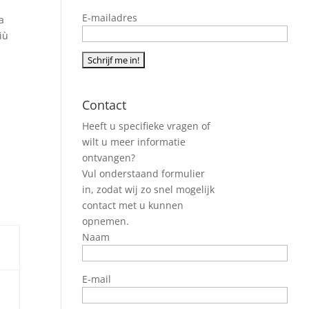
E-mailadres
a
iù
Contact
Heeft u specifieke vragen of
wilt u meer informatie
ontvangen?
Vul onderstaand formulier
in, zodat wij zo snel mogelijk
contact met u kunnen
opnemen.
Naam
E-mail