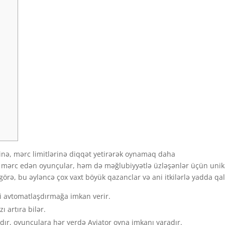
nə, mərc limitlərinə diqqət yetirərək oynamaq daha
ərc edən oyunçular, həm də məğlubiyyətlə üzləşənlər üçün unik
örə, bu əyləncə çox vaxt böyük qazanclar və ani itkilərlə yadda qal
i avtomatlaşdırmağa imkan verir.
ı artıra bilər.
ır, oyunçulara hər yerdə Aviator oyna imkanı yaradır.