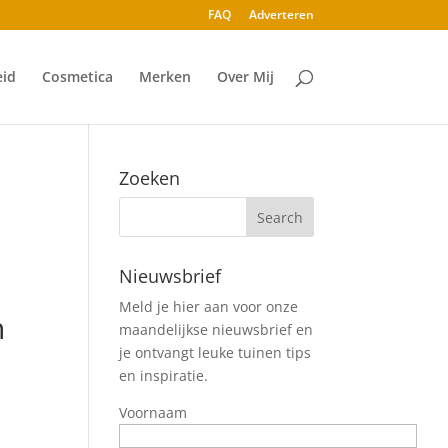
FAQ
Adverteren
id
Cosmetica
Merken
Over Mij
Zoeken
Nieuwsbrief
Meld je hier aan voor onze
n
maandelijkse nieuwsbrief en
je ontvangt leuke tuinen tips
en inspiratie.
Voornaam