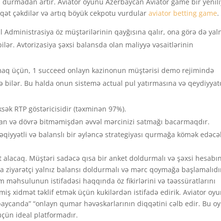
ı durmadan artır. Aviator oyunu Azerbaycan Aviator game bir yenil
qqət çəkdilər və artıq böyük cekpotu vurdular
aviator betting game
.
l Administrasiya öz müştərilərinin qayğısına qalır, ona görə də yal
ilər. Avtorizasiya şəxsi balansda olan maliyyə vəsaitlərinin
maq üçün, 1 succeed onlayn kazinonun müştərisi demo rejimində
 bilər. Bu halda onun sistemə actual pul yatırmasına və qeydiyya
sək RTP göstəricisidir (təxminən 97%).
n və dövrə bitməmişdən əvvəl mərcinizi satmağı bacarmaqdır.
qiyyətli və balanslı bir əyləncə strategiyası qurmağa kömək edəcə
alacaq. Müştəri sadəcə qısa bir anket doldurmalı və şəxsi hesabı
a ziyarətçi yalnız balansı doldurmalı və mərc qoymağa başlamalıdı
 məhsulunun istifadəsi haqqında öz fikirlərini və təəssüratlarını
lmiş xidmət təklif etmək üçün kukilərdən istifadə edirik. Aviator oy
baycanda” “onlayn qumar həvəskarlarının diqqətini cəlb edir. Bu o
ün ideal platformadır.