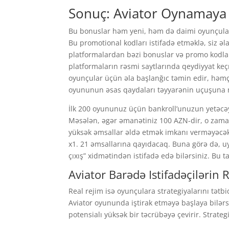
Sonuç: Aviator Oynamaya
Bu bonuslar həm yeni, həm də daimi oyunçular ü
Bu promotional kodları istifadə etməklə, siz ə
platformalardan bəzi bonuslar və promo kodla
platformaların rəsmi saytlarında qeydiyyat keçm
oyunçular üçün əla başlanğıc təmin edir, həmç
oyununun əsas qaydaları təyyarənin uçuşuna 
İlk 200 oyununuz üçün bankroll’unuzun yetəcə
Məsələn, əgər əmanətiniz 100 AZN-dir, o zaman
yüksək əmsallar əldə etmək imkanı verməyəcəkd
x1. 21 əmsallarına qayıdacaq. Buna görə də, u
çıxış” xidmətindən istifadə edə bilərsiniz. Bu ta
Aviator Barədə Istifadəçilərin R
Real rejim isə oyunçulara strategiyalarını tət
Aviator oyununda iştirak etməyə başlaya bilə
potensialı yüksək bir təcrübəyə çevirir. St