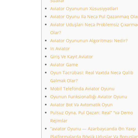
Suallar
Aviator Oyununun Xüsusiyyətləri
Aviator Oyunu Ilə Necə Pul Qazanmaq Ola
Aviator Uduşları Necə Problemsiz Çıxarm
Olar?
Aviator Oyununun Algoritması Nedir?
In Aviator
Giriş Ve Kayıt Aviator
Aviator Game
Oyun Təcrübəsi: Real Vaxtda Necə Qalib
Gəlmək Olar?
Mobil Telefonda Aviator Oyunu
Oyunun Funksionallığı Aviator Oyunu
Aviator Bot Və Avtomatik Oyun
Pulsuz Oyna, Pul Qazan: Real” “və Demo
Rejimlər
“aviator Oyunu — Azərbaycanda Ən Yaxşı
Platformalarda Böyük Uduşlar Və Bonusla