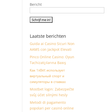
Bericht
Laatste berichten
Guida ai Casino Sicuri Non
AAMS con Jackpot Elevati
Pinco Online Casino: Oyun
Təchizatçılarına Baxış
Как 1xBet использует
виртуальный спорт и
симуляторы в ставках
Mostbet login: Zabezpečte
svůj účet silnými hesly
Metodi di pagamento
popolari per casinò online