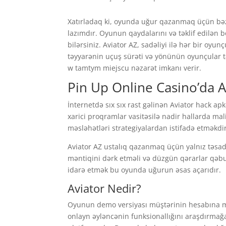
Xatırladaq ki, oyunda uğur qazanmaq üçün b
lazımdır. Oyunun qaydalarını və təklif edilən 
bilərsiniz. Aviator AZ, sadəliyi ilə hər bir oy
təyyarənin uçuş sürəti və yönünün oyunçular t
w tamtym miejscu nəzarət imkanı verir.
Pin Up Online Casino’da 
İnternetdə sıx sıx rast gəlinən Aviator hack apk
xarici proqramlar vasitəsilə nadir hallarda 
məsləhətləri strategiyalardan istifadə etməkdir
Aviator AZ ustalıq qazanmaq üçün yalnız təsad
məntiqini dərk etməli və düzgün qərarlar qəbu
idarə etmək bu oyunda uğurun əsas açarıdır.
Aviator Nedir?
Oyunun demo versiyası müştərinin hesabına mal
onlayn əyləncənin funksionallığını araşdırmağa